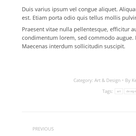
Duis varius ipsum vel congue aliquet. Aliqu
est. Etiam porta odio quis tellus mollis pulvi
Praesent vitae nulla pellentesque, efficitur 
condimentum lorem, sed commodo augue. Nu
Maecenas interdum sollicitudin suscipit.
Category:
Art & Design
By
Ke
Tags:
art
desig
Post
navigation
PREVIOUS