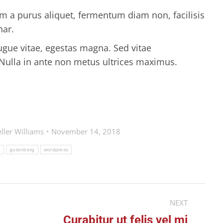
am a purus aliquet, fermentum diam non, facilisis
nar.
augue vitae, egestas magna. Sed vitae
lla in ante non metus ultrices maximus.
ller Williams
November 14, 2018
n
gutenberg
wordpress
NEXT
Curabitur ut felis vel mi