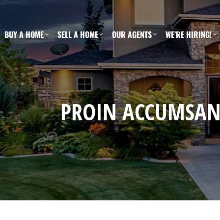
BUY A HOME
SELL A HOME
OUR AGENTS
WE’RE HIRING!
PROIN ACCUMSAN 